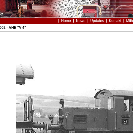
Home
News
Updates
Kontakt
Mith
002 - AHE "V 4"