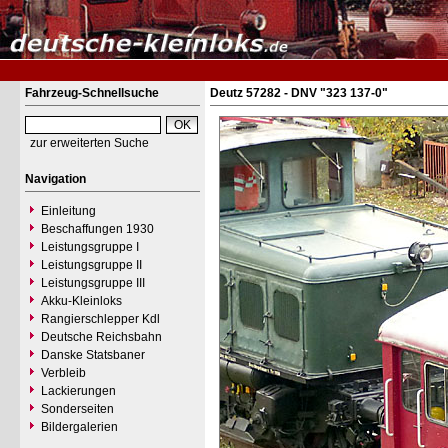
Fahrzeug-Schnellsuche
Deutz 57282 - DNV "323 137-0"
zur erweiterten Suche
Navigation
Einleitung
Beschaffungen 1930
Leistungsgruppe I
Leistungsgruppe II
Leistungsgruppe III
Akku-Kleinloks
Rangierschlepper Kdl
Deutsche Reichsbahn
Danske Statsbaner
Verbleib
Lackierungen
Sonderseiten
Bildergalerien