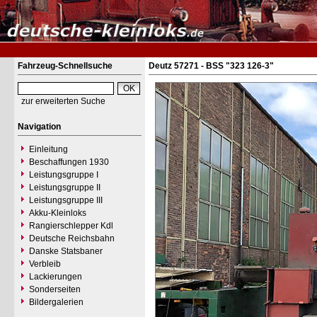
Fahrzeug-Schnellsuche
Deutz 57271 - BSS "323 126-3"
zur erweiterten Suche
Navigation
Einleitung
Beschaffungen 1930
Leistungsgruppe I
Leistungsgruppe II
Leistungsgruppe III
Akku-Kleinloks
Rangierschlepper Kdl
Deutsche Reichsbahn
Danske Statsbaner
Verbleib
Lackierungen
Sonderseiten
Bildergalerien