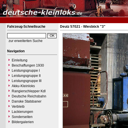
Fahrzeug-Schnellsuche
Deutz 57021 - Wiesböck "3"
zur erweiterten Suche
Navigation
Einleitung
Beschaffungen 1930
Leistungsgruppe I
Leistungsgruppe II
Leistungsgruppe III
Akku-Kleinloks
Rangierschlepper Kdl
Deutsche Reichsbahn
Danske Statsbaner
Verbleib
Lackierungen
Sonderseiten
Bildergalerien