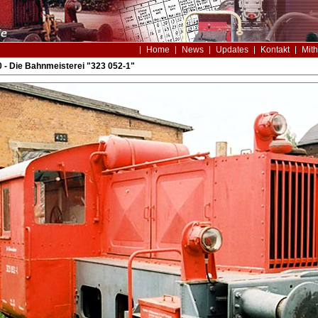
Home
News
Updates
Kontakt
Mith
 - Die Bahnmeisterei "323 052-1"