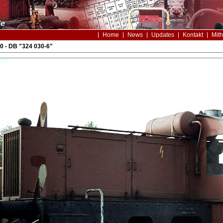
Home
News
Updates
Kontakt
Mith
 - DB "324 030-6"