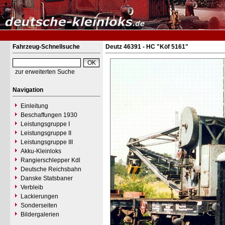
Fahrzeug-Schnellsuche
Deutz 46391 - HC "Köf 5161"
zur erweiterten Suche
Navigation
Einleitung
Beschaffungen 1930
Leistungsgruppe I
Leistungsgruppe II
Leistungsgruppe III
Akku-Kleinloks
Rangierschlepper Kdl
Deutsche Reichsbahn
Danske Statsbaner
Verbleib
Lackierungen
Sonderseiten
Bildergalerien