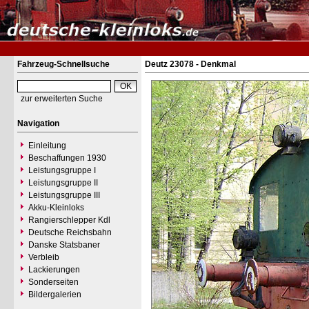
Fahrzeug-Schnellsuche
Deutz 23078 - Denkmal
zur erweiterten Suche
Navigation
Einleitung
Beschaffungen 1930
Leistungsgruppe I
Leistungsgruppe II
Leistungsgruppe III
Akku-Kleinloks
Rangierschlepper Kdl
Deutsche Reichsbahn
Danske Statsbaner
Verbleib
Lackierungen
Sonderseiten
Bildergalerien