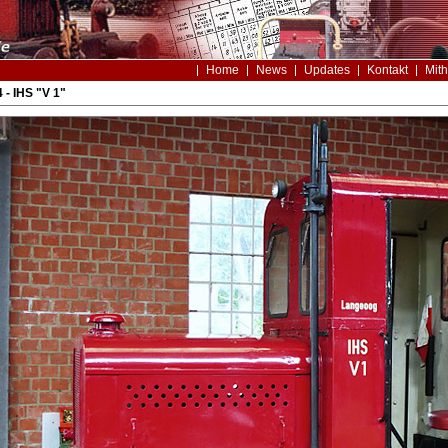
Home
News
Updates
Kontakt
Mith
 - IHS "V 1"