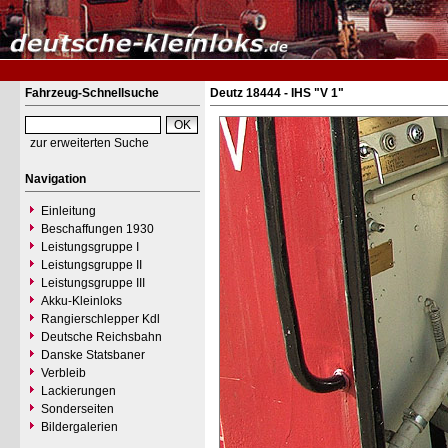
Fahrzeug-Schnellsuche
Deutz 18444 - IHS "V 1"
zur erweiterten Suche
Navigation
Einleitung
Beschaffungen 1930
Leistungsgruppe I
Leistungsgruppe II
Leistungsgruppe III
Akku-Kleinloks
Rangierschlepper Kdl
Deutsche Reichsbahn
Danske Statsbaner
Verbleib
Lackierungen
Sonderseiten
Bildergalerien