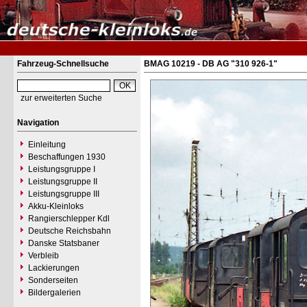
Fahrzeug-Schnellsuche
BMAG 10219 - DB AG "310 926-1"
zur erweiterten Suche
Navigation
Einleitung
Beschaffungen 1930
Leistungsgruppe I
Leistungsgruppe II
Leistungsgruppe III
Akku-Kleinloks
Rangierschlepper Kdl
Deutsche Reichsbahn
Danske Statsbaner
Verbleib
Lackierungen
Sonderseiten
Bildergalerien