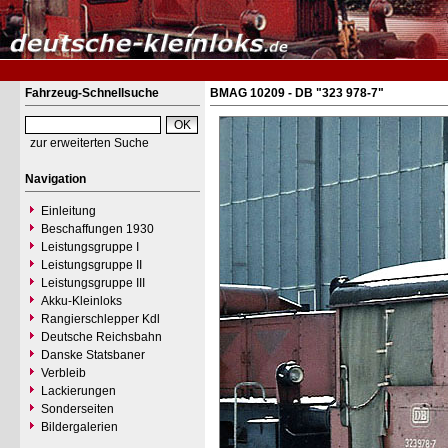
Fahrzeug-Schnellsuche
BMAG 10209 - DB "323 978-7"
zur erweiterten Suche
Navigation
Einleitung
Beschaffungen 1930
Leistungsgruppe I
Leistungsgruppe II
Leistungsgruppe III
Akku-Kleinloks
Rangierschlepper Kdl
Deutsche Reichsbahn
Danske Statsbaner
Verbleib
Lackierungen
Sonderseiten
Bildergalerien