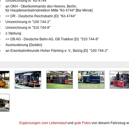
0
Umzeichnung in "Kö 4744"
2
an OKH - Oberkommando des Heeres, Berlin,
für Haupteisenbahndirektion Mitte "Kö 4744" [Bw Minsk]
x
=> DR - Deutsche Reichsbahn [D] "Kö 4744"
0
Umzeichnung in "100 744-2"
2
Umzeichnung in "310 744-8"
3
z-Stellung
4
=> DB AG - Deutsche Bahn AG, GB Traktion [D] "310 744-8"
4
Ausmusterung [Seddin]
5
an Eisenbahnfreunde Hoher Fläming e. V., Belzig [D] "100 744-2"
Ergänzungen zum Lebenslauf
und
gute Fotos
von diesem Fahrzeug w