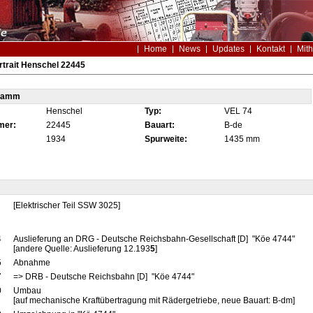
Home
News
Updates
Kontakt
Mith
trait Henschel 22445
tamm
Henschel
Typ:
VEL 74
mer:
22445
Bauart:
B-de
1934
Spurweite:
1435 mm
[Elektrischer Teil SSW 3025]
4
Auslieferung an DRG - Deutsche Reichsbahn-Gesellschaft [D] "Köe 4744"
[andere Quelle: Auslieferung 12.193
5
]
5
Abnahme
7
=> DRB - Deutsche Reichsbahn [D] "Köe 4744"
0
Umbau
[auf mechanische Kraftübertragung mit Rädergetriebe, neue Bauart: B-dm]