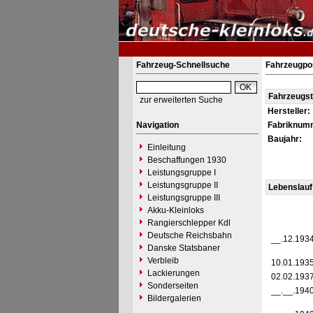
Fahrzeug-Schnellsuche
Fahrzeugpor
Fahrzeugs
zur erweiterten Suche
Hersteller:
Navigation
Fabriknum
Baujahr:
Einleitung
Beschaffungen 1930
Leistungsgruppe I
Leistungsgruppe II
Lebenslauf
Leistungsgruppe III
Akku-Kleinloks
Rangierschlepper Kdl
Deutsche Reichsbahn
__.12.193
Danske Statsbaner
Verbleib
10.01.193
Lackierungen
02.02.193
Sonderseiten
__.__.194
Bildergalerien