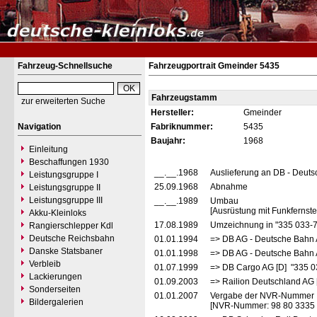
Fahrzeug-Schnellsuche
Fahrzeugportrait Gmeinder 5435
Fahrzeugstamm
zur erweiterten Suche
Hersteller:
Gmeinder
Navigation
Fabriknummer:
5435
Baujahr:
1968
Einleitung
Beschaffungen 1930
__.__.1968
Auslieferung an DB - Deut
Leistungsgruppe I
25.09.1968
Abnahme
Leistungsgruppe II
Leistungsgruppe III
__.__.1989
Umbau
[Ausrüstung mit Funkfernst
Akku-Kleinloks
17.08.1989
Umzeichnung in "335 033-
Rangierschlepper Kdl
Deutsche Reichsbahn
01.01.1994
=> DB AG - Deutsche Bahn 
Danske Statsbaner
01.01.1998
=> DB AG - Deutsche Bahn 
Verbleib
01.07.1999
=> DB Cargo AG [D] "335 0
Lackierungen
01.09.2003
=> Railion Deutschland AG 
Sonderseiten
01.01.2007
Vergabe der NVR-Nummer
Bildergalerien
[NVR-Nummer: 98 80 3335