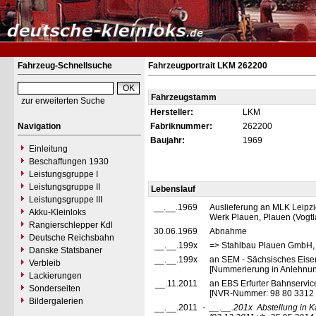
Fahrzeug-Schnellsuche
Fahrzeugportrait LKM 262200
Fahrzeugstamm
zur erweiterten Suche
Hersteller:
LKM
Navigation
Fabriknummer:
262200
Baujahr:
1969
Einleitung
Beschaffungen 1930
Leistungsgruppe I
Leistungsgruppe II
Lebenslauf
Leistungsgruppe III
__.__.1969
Auslieferung an MLK Leipzi
Akku-Kleinloks
Werk Plauen, Plauen (Vogt
Rangierschlepper Kdl
30.06.1969
Abnahme
Deutsche Reichsbahn
__.__.199x
=> Stahlbau Plauen GmbH,
Danske Statsbaner
__.__.199x
an SEM - Sächsisches Eise
Verbleib
[Nummerierung in Anlehn
Lackierungen
__.11.2011
an EBS Erfurter Bahnservice
Sonderseiten
[NVR-Nummer: 98 80 3312
Bildergalerien
__.__.2011
-
__.__.201x
Abstellung in K