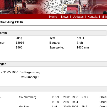
Home
News
Updates
Kontakt
Mith
trait Jung 13916
tamm
Jung
Typ:
Köf III
mer:
13916
Bauart:
B-dh
1966
Spurweite:
1435 mm
ungen
-
31.05.1986
Bw Regensburg
-
Bw Nürnberg 2
-
AW Nürnberg
B 3.9
29.01.1986
NN X
Ozean
-
B 1.0
29.01.1994
Ozean
-
Mecklar
Unt
30.09.2006
FME
Ozean