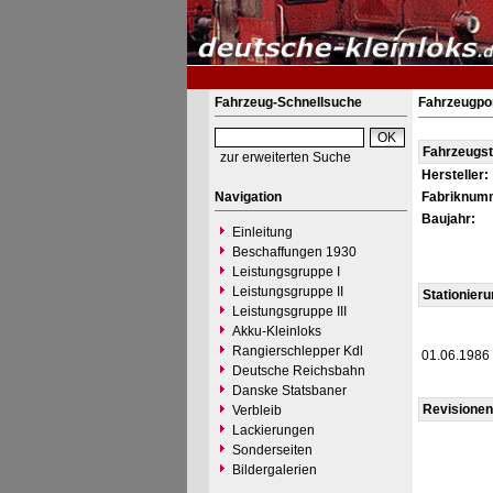
Fahrzeug-Schnellsuche
Fahrzeugpor
Fahrzeugs
zur erweiterten Suche
Hersteller:
Navigation
Fabriknum
Baujahr:
Einleitung
Beschaffungen 1930
Leistungsgruppe I
Leistungsgruppe II
Stationier
Leistungsgruppe III
Akku-Kleinloks
Rangierschlepper Kdl
01.06.1986
Deutsche Reichsbahn
Danske Statsbaner
Revisionen
Verbleib
Lackierungen
Sonderseiten
Bildergalerien