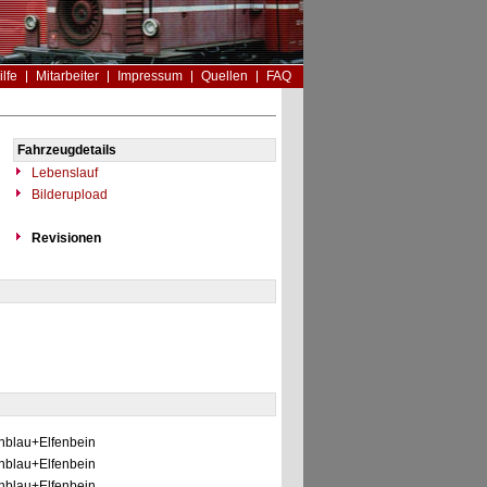
ilfe
Mitarbeiter
Impressum
Quellen
FAQ
Fahrzeugdetails
Lebenslauf
Bilderupload
Revisionen
blau+Elfenbein
blau+Elfenbein
blau+Elfenbein