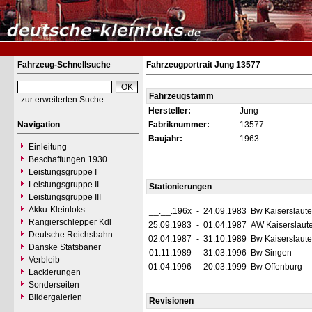
Fahrzeug-Schnellsuche
Fahrzeugportrait Jung 13577
Fahrzeugstamm
zur erweiterten Suche
Hersteller:
Jung
Navigation
Fabriknummer:
13577
Baujahr:
1963
Einleitung
Beschaffungen 1930
Leistungsgruppe I
Leistungsgruppe II
Stationierungen
Leistungsgruppe III
Akku-Kleinloks
__.__.196x
-
24.09.1983
Bw Kaiserslaute
Rangierschlepper Kdl
25.09.1983
-
01.04.1987
AW Kaiserslaut
Deutsche Reichsbahn
02.04.1987
-
31.10.1989
Bw Kaiserslaute
Danske Statsbaner
01.11.1989
-
31.03.1996
Bw Singen
Verbleib
01.04.1996
-
20.03.1999
Bw Offenburg
Lackierungen
Sonderseiten
Bildergalerien
Revisionen