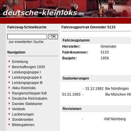
Fahrzeug-Schnellsuche
Fahrzeugportrait Gmeinder 5133
Fahrzeugstamm
zur erweiterten Suche
Hersteller:
Gmeinder
Navigation
Fabriknummer:
5133
Baujahr:
1959
Einleitung
Beschaffungen 1930
Leistungsgruppe I
Leistungsgruppe II
Stationierungen
Leistungsgruppe III
Akku-Kleinloks
-
31.12.1982
Bw Nördlingen
Rangierschlepper Kdl
01.01.1983
-
Bw München Hb
Deutsche Reichsbahn
Danske Statsbaner
Revisionen
Verbleib
Lackierungen
-
AW Nürnberg
Sonderseiten
Bildergalerien