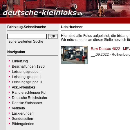
Fahrzeug-Schnellsuche
Udo Huebner
Hier sind alle Fotos aufgelistet, die bisl
Wir möchten uns an dieser Stelle herzlich f
zur erweiterten Suche
Raw Dessau 4022 - MEV
Navigation
__.09.2022 - Rothenbur
Einleitung
Beschaffungen 1930
Leistungsgruppe I
Leistungsgruppe II
Leistungsgruppe III
Akku-Kleinloks
Rangierschlepper Kdl
Deutsche Reichsbahn
Danske Statsbaner
Verbleib
Lackierungen
Sonderseiten
Bildergalerien