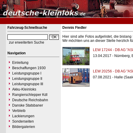
Fahrzeug-Schnellsuche
Dennis Fiedler
Hier sind alle Fotos aufgelistet, die bisl
Wir möchten uns an dieser Stelle herzlich f
zur erweiterten Suche
LEW 17244 - DB AG "AS
Navigation
13.04.2017 - Nürnberg, 
Einleitung
Beschaffungen 1930
LEW 20256 - DB AG "AS
Leistungsgruppe I
07.08.2021 - Halle (Saal
Leistungsgruppe II
Leistungsgruppe III
Akku-Kleinloks
Rangierschlepper Kdl
Deutsche Reichsbahn
Danske Statsbaner
Verbleib
Lackierungen
Sonderseiten
Bildergalerien