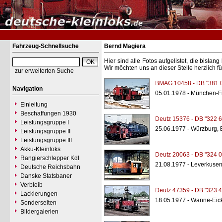
Fahrzeug-Schnellsuche
Bernd Magiera
Hier sind alle Fotos aufgelistet, die bisl
Wir möchten uns an dieser Stelle herzlich f
zur erweiterten Suche
BMAG 10458 - DB "381 
Navigation
05.01.1978 - München-
Einleitung
Beschaffungen 1930
Deutz 15376 - DB "322 6
Leistungsgruppe I
25.06.1977 - Würzburg,
Leistungsgruppe II
Leistungsgruppe III
Akku-Kleinloks
Deutz 20063 - DB "324 0
Rangierschlepper Kdl
21.08.1977 - Leverkuse
Deutsche Reichsbahn
Danske Statsbaner
Verbleib
Deutz 47359 - DB "323 4
Lackierungen
18.05.1977 - Wanne-Eic
Sonderseiten
Bildergalerien