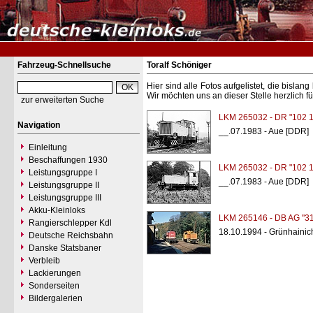
Fahrzeug-Schnellsuche
Toralf Schöniger
Hier sind alle Fotos aufgelistet, die bisl
Wir möchten uns an dieser Stelle herzlich f
zur erweiterten Suche
LKM 265032 - DR "102 1
Navigation
__.07.1983 - Aue [DDR]
Einleitung
Beschaffungen 1930
LKM 265032 - DR "102 1
Leistungsgruppe I
__.07.1983 - Aue [DDR]
Leistungsgruppe II
Leistungsgruppe III
Akku-Kleinloks
LKM 265146 - DB AG "31
Rangierschlepper Kdl
18.10.1994 - Grünhainic
Deutsche Reichsbahn
Danske Statsbaner
Verbleib
Lackierungen
Sonderseiten
Bildergalerien