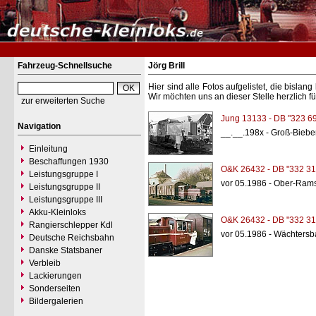
Fahrzeug-Schnellsuche
Jörg Brill
Hier sind alle Fotos aufgelistet, die bisl
Wir möchten uns an dieser Stelle herzlich f
zur erweiterten Suche
Jung 13133 - DB "323 6
Navigation
__.__.198x - Groß-Biebe
Einleitung
Beschaffungen 1930
O&K 26432 - DB "332 31
Leistungsgruppe I
vor 05.1986 - Ober-Rams
Leistungsgruppe II
Leistungsgruppe III
Akku-Kleinloks
O&K 26432 - DB "332 31
Rangierschlepper Kdl
vor 05.1986 - Wächtersb
Deutsche Reichsbahn
Danske Statsbaner
Verbleib
Lackierungen
Sonderseiten
Bildergalerien