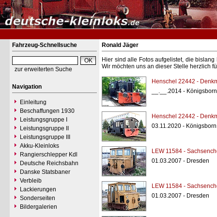
Fahrzeug-Schnellsuche
Ronald Jäger
Hier sind alle Fotos aufgelistet, die bisl
Wir möchten uns an dieser Stelle herzlich f
zur erweiterten Suche
Henschel 22442 - Denk
Navigation
__.__.2014 - Königsborn
Einleitung
Beschaffungen 1930
Henschel 22442 - Denk
Leistungsgruppe I
03.11.2020 - Königsborn
Leistungsgruppe II
Leistungsgruppe III
Akku-Kleinloks
LEW 11584 - Sachsench
Rangierschlepper Kdl
01.03.2007 - Dresden
Deutsche Reichsbahn
Danske Statsbaner
Verbleib
LEW 11584 - Sachsench
Lackierungen
01.03.2007 - Dresden
Sonderseiten
Bildergalerien