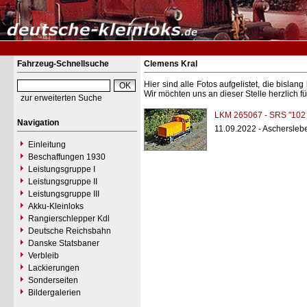
Fahrzeug-Schnellsuche
Clemens Kral
Hier sind alle Fotos aufgelistet, die bisl
Wir möchten uns an dieser Stelle herzlich f
zur erweiterten Suche
LKM 265067 - SRS "102
Navigation
11.09.2022 - Aschersleb
Einleitung
Beschaffungen 1930
Leistungsgruppe I
Leistungsgruppe II
Leistungsgruppe III
Akku-Kleinloks
Rangierschlepper Kdl
Deutsche Reichsbahn
Danske Statsbaner
Verbleib
Lackierungen
Sonderseiten
Bildergalerien