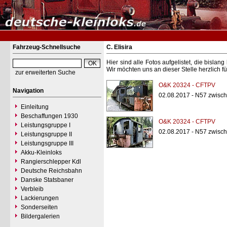
Fahrzeug-Schnellsuche
C. Elisira
Hier sind alle Fotos aufgelistet, die bisl
Wir möchten uns an dieser Stelle herzlich f
zur erweiterten Suche
O&K 20324 - CFTPV
Navigation
02.08.2017 - N57 zwisch
Einleitung
Beschaffungen 1930
O&K 20324 - CFTPV
Leistungsgruppe I
02.08.2017 - N57 zwisch
Leistungsgruppe II
Leistungsgruppe III
Akku-Kleinloks
Rangierschlepper Kdl
Deutsche Reichsbahn
Danske Statsbaner
Verbleib
Lackierungen
Sonderseiten
Bildergalerien