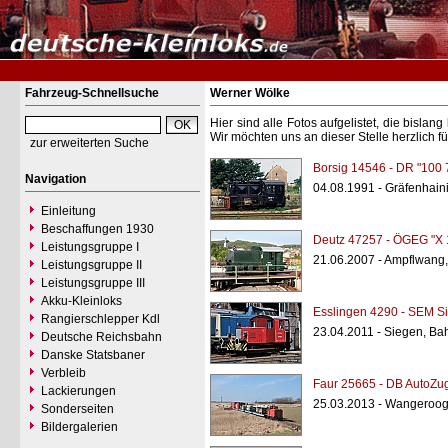
Fahrzeug-Schnellsuche
Werner Wölke
Hier sind alle Fotos aufgelistet, die bisl
Wir möchten uns an dieser Stelle herzlich f
zur erweiterten Suche
Borsig 14546 - DR "100 
Navigation
04.08.1991 - Gräfenhain
Einleitung
Beschaffungen 1930
Deutz 47257 - ÖGEG "X 
Leistungsgruppe I
21.06.2007 - Ampflwang
Leistungsgruppe II
Leistungsgruppe III
Akku-Kleinloks
Esslingen 4290 - SEM S
Rangierschlepper Kdl
23.04.2011 - Siegen, Ba
Deutsche Reichsbahn
Danske Statsbaner
Verbleib
Faur 25665 - DB AutoZug
Lackierungen
25.03.2013 - Wangeroo
Sonderseiten
Bildergalerien