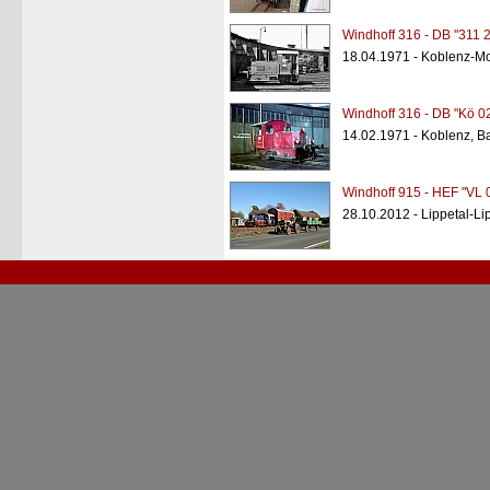
Windhoff 316 - DB "311 
18.04.1971 - Koblenz-M
Windhoff 316 - DB "Kö 0
14.02.1971 - Koblenz, B
Windhoff 915 - HEF "VL 
28.10.2012 - Lippetal-L