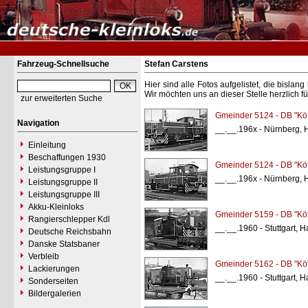
Fahrzeug-Schnellsuche
Stefan Carstens
Hier sind alle Fotos aufgelistet, die bisl
Wir möchten uns an dieser Stelle herzlich f
zur erweiterten Suche
Gmeinder 5124 - DB "Köf
Navigation
__.__.196x - Nürnberg, 
Einleitung
Beschaffungen 1930
Gmeinder 5124 - DB "Köf
Leistungsgruppe I
__.__.196x - Nürnberg, 
Leistungsgruppe II
Leistungsgruppe III
Akku-Kleinloks
Gmeinder 5159 - DB "Kö
Rangierschlepper Kdl
__.__.1960 - Stuttgart, 
Deutsche Reichsbahn
Danske Statsbaner
Verbleib
Gmeinder 5162 - DB "Kö
Lackierungen
__.__.1960 - Stuttgart, 
Sonderseiten
Bildergalerien