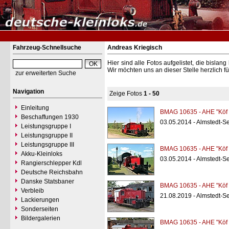
Fahrzeug-Schnellsuche
Andreas Kriegisch
Hier sind alle Fotos aufgelistet, die bisl
Wir möchten uns an dieser Stelle herzlich f
zur erweiterten Suche
Navigation
Zeige Fotos
1 - 50
Einleitung
BMAG 10635 - AHE "Köf
Beschaffungen 1930
03.05.2014 - Almstedt-S
Leistungsgruppe I
Leistungsgruppe II
Leistungsgruppe III
BMAG 10635 - AHE "Köf
Akku-Kleinloks
03.05.2014 - Almstedt-S
Rangierschlepper Kdl
Deutsche Reichsbahn
Danske Statsbaner
BMAG 10635 - AHE "Köf
Verbleib
21.08.2019 - Almstedt-S
Lackierungen
Sonderseiten
Bildergalerien
BMAG 10635 - AHE "Köf