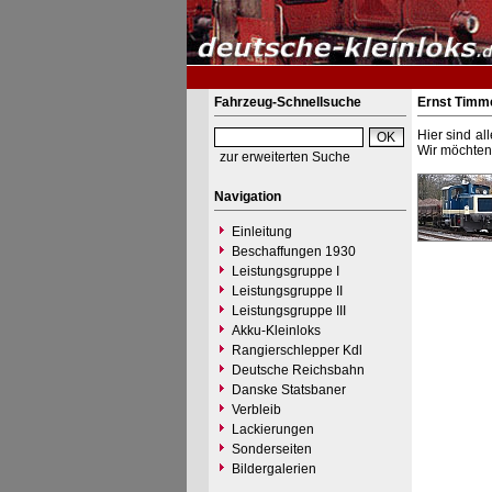
Fahrzeug-Schnellsuche
Ernst Tim
Hier sind al
Wir möchten 
zur erweiterten Suche
Navigation
Einleitung
Beschaffungen 1930
Leistungsgruppe I
Leistungsgruppe II
Leistungsgruppe III
Akku-Kleinloks
Rangierschlepper Kdl
Deutsche Reichsbahn
Danske Statsbaner
Verbleib
Lackierungen
Sonderseiten
Bildergalerien