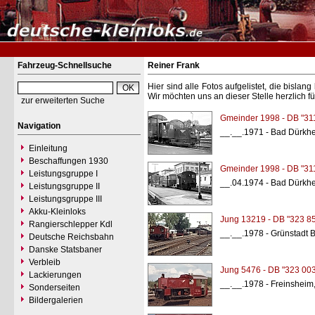
Fahrzeug-Schnellsuche
Reiner Frank
Hier sind alle Fotos aufgelistet, die bisl
Wir möchten uns an dieser Stelle herzlich f
zur erweiterten Suche
Gmeinder 1998 - DB "31
Navigation
__.__.1971 - Bad Dürkh
Einleitung
Beschaffungen 1930
Gmeinder 1998 - DB "31
Leistungsgruppe I
__.04.1974 - Bad Dürkh
Leistungsgruppe II
Leistungsgruppe III
Akku-Kleinloks
Jung 13219 - DB "323 8
Rangierschlepper Kdl
__.__.1978 - Grünstadt 
Deutsche Reichsbahn
Danske Statsbaner
Verbleib
Jung 5476 - DB "323 003
Lackierungen
__.__.1978 - Freinsheim
Sonderseiten
Bildergalerien