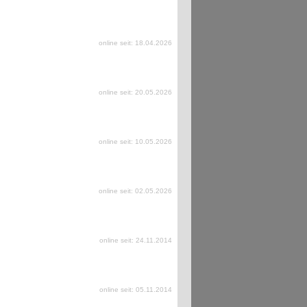
online seit: 18.04.2026
online seit: 20.05.2026
online seit: 10.05.2026
online seit: 02.05.2026
online seit: 24.11.2014
online seit: 05.11.2014