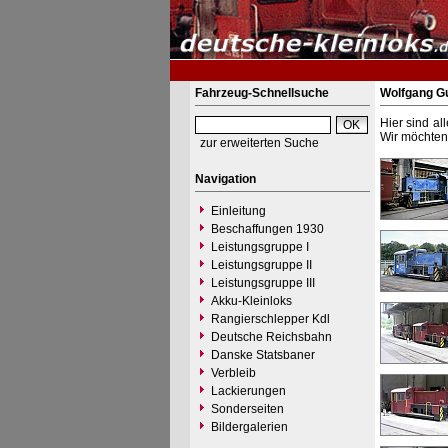
Fahrzeug-Schnellsuche
Wolfgang G
Hier sind al
Wir möchten 
zur erweiterten Suche
Navigation
Einleitung
Beschaffungen 1930
Leistungsgruppe I
Leistungsgruppe II
Leistungsgruppe III
Akku-Kleinloks
Rangierschlepper Kdl
Deutsche Reichsbahn
Danske Statsbaner
Verbleib
Lackierungen
Sonderseiten
Bildergalerien