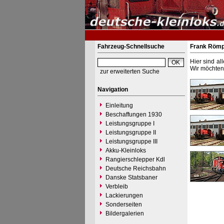
Fahrzeug-Schnellsuche
Frank Röm
Hier sind al
Wir möchten 
zur erweiterten Suche
Navigation
Einleitung
Beschaffungen 1930
Leistungsgruppe I
Leistungsgruppe II
Leistungsgruppe III
Akku-Kleinloks
Rangierschlepper Kdl
Deutsche Reichsbahn
Danske Statsbaner
Verbleib
Lackierungen
Sonderseiten
Bildergalerien