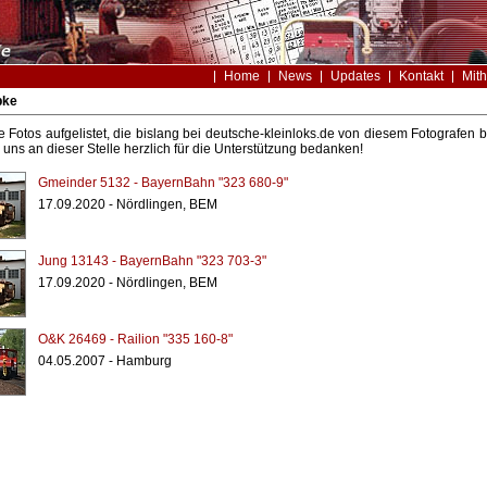
Home
News
Updates
Kontakt
Mith
pke
le Fotos aufgelistet, die bislang bei deutsche-kleinloks.de von diesem Fotografe
uns an dieser Stelle herzlich für die Unterstützung bedanken!
Gmeinder 5132 - BayernBahn "323 680-9"
17.09.2020 - Nördlingen, BEM
Jung 13143 - BayernBahn "323 703-3"
17.09.2020 - Nördlingen, BEM
O&K 26469 - Railion "335 160-8"
04.05.2007 - Hamburg