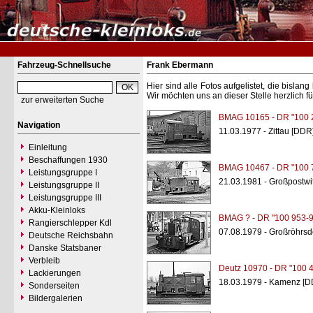
Fahrzeug-Schnellsuche
Frank Ebermann
Hier sind alle Fotos aufgelistet, die bisl
Wir möchten uns an dieser Stelle herzlich f
zur erweiterten Suche
BMAG 10165 - DR "100 
Navigation
11.03.1977 - Zittau [DDR
Einleitung
Beschaffungen 1930
BMAG 10467 - DR "100 
Leistungsgruppe I
21.03.1981 - Großpostwi
Leistungsgruppe II
Leistungsgruppe III
Akku-Kleinloks
BMAG ? - DR "100 953-9
Rangierschlepper Kdl
07.08.1979 - Großröhrsd
Deutsche Reichsbahn
Danske Statsbaner
Verbleib
Deutz 10970 - DR "100 
Lackierungen
18.03.1979 - Kamenz [D
Sonderseiten
Bildergalerien