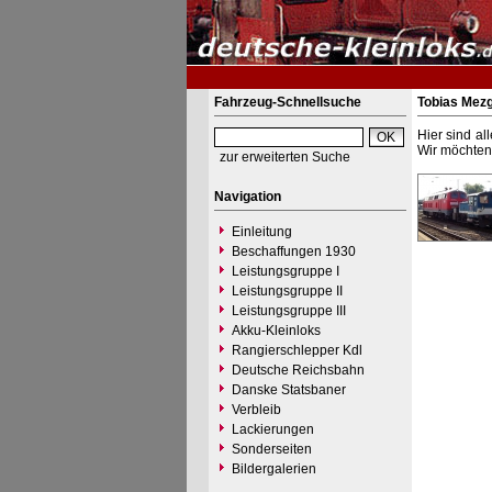
Fahrzeug-Schnellsuche
Tobias Mez
Hier sind al
Wir möchten 
zur erweiterten Suche
Navigation
Einleitung
Beschaffungen 1930
Leistungsgruppe I
Leistungsgruppe II
Leistungsgruppe III
Akku-Kleinloks
Rangierschlepper Kdl
Deutsche Reichsbahn
Danske Statsbaner
Verbleib
Lackierungen
Sonderseiten
Bildergalerien