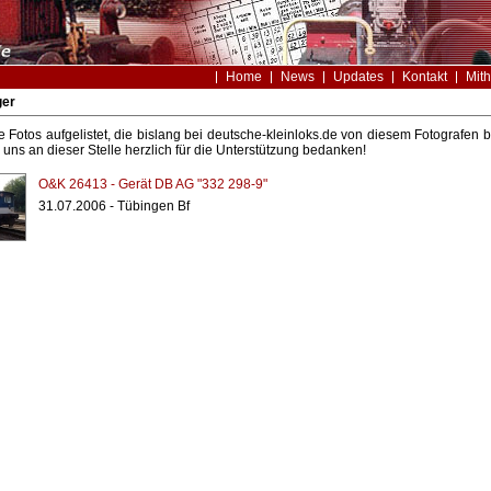
Home
News
Updates
Kontakt
Mith
ger
le Fotos aufgelistet, die bislang bei deutsche-kleinloks.de von diesem Fotografe
uns an dieser Stelle herzlich für die Unterstützung bedanken!
O&K 26413 - Gerät DB AG "332 298-9"
31.07.2006 - Tübingen Bf