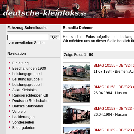
Fahrzeug-Schnellsuche
Benedikt Dohmen
Hier sind alle Fotos aufgelistet, die bisl
Wir möchten uns an dieser Stelle herzlich f
zur erweiterten Suche
Navigation
Zeige Fotos
1 - 50
Einleitung
BMAG 10155 - DB "324 
Beschaffungen 1930
11.07.1984 - Bremen, A
Leistungsgruppe I
Leistungsgruppe II
Leistungsgruppe III
BMAG 10158 - DB "323 
Akku-Kleinloks
26.04.1984 - Husum
Rangierschlepper Kdl
Deutsche Reichsbahn
Danske Statsbaner
BMAG 10158 - DB "323 
Verbleib
26.04.1984 - Husum
Lackierungen
Sonderseiten
Bildergalerien
BMAG 10189 - DB "323 