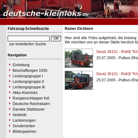
Fahrzeug-Schnellsuche
Rainer Eichhorn
Hier sind alle Fotos aufgelistet, die bisl
Wir möchten uns an dieser Stelle herzlich f
zur erweiterten Suche
Deutz 36101 - RüKB "Kö
Navigation
25.07.2005 - Putbus (Rü
Einleitung
Beschaffungen 1930
Deutz 36101 - RüKB "Kö
Leistungsgruppe I
25.07.2005 - Putbus (Rü
Leistungsgruppe II
Leistungsgruppe III
Akku-Kleinloks
Rangierschlepper Kdl
Deutsche Reichsbahn
Danske Statsbaner
Verbleib
Lackierungen
Sonderseiten
Bildergalerien