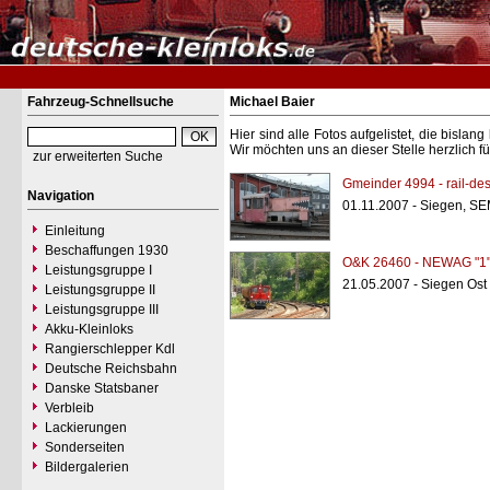
Fahrzeug-Schnellsuche
Michael Baier
Hier sind alle Fotos aufgelistet, die bisl
Wir möchten uns an dieser Stelle herzlich f
zur erweiterten Suche
Gmeinder 4994 - rail-des
Navigation
01.11.2007 - Siegen, S
Einleitung
Beschaffungen 1930
O&K 26460 - NEWAG "1
Leistungsgruppe I
21.05.2007 - Siegen Ost
Leistungsgruppe II
Leistungsgruppe III
Akku-Kleinloks
Rangierschlepper Kdl
Deutsche Reichsbahn
Danske Statsbaner
Verbleib
Lackierungen
Sonderseiten
Bildergalerien