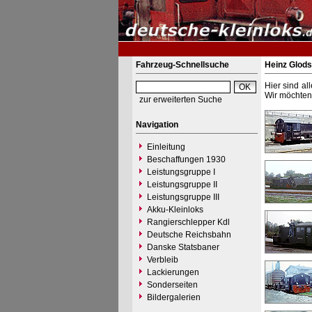
Fahrzeug-Schnellsuche
Heinz Glods
Hier sind al
Wir möchten 
zur erweiterten Suche
Navigation
Einleitung
Beschaffungen 1930
Leistungsgruppe I
Leistungsgruppe II
Leistungsgruppe III
Akku-Kleinloks
Rangierschlepper Kdl
Deutsche Reichsbahn
Danske Statsbaner
Verbleib
Lackierungen
Sonderseiten
Bildergalerien