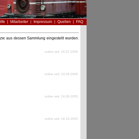
ilfe
Mitarbeiter
Impressum
Quellen
FAQ
n bzw. aus dessen Sammlung eingestellt wurden.
online seit: 26.07.2009
online seit: 24.09.2005
online seit: 24.09.2005
online seit: 16.10.2005