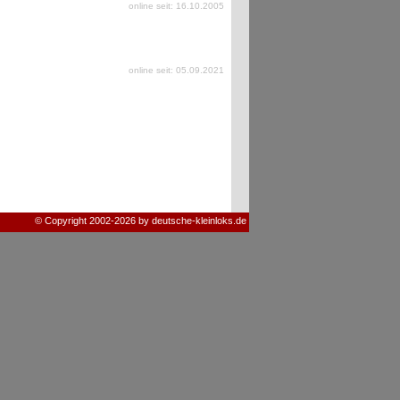
online seit: 16.10.2005
online seit: 05.09.2021
© Copyright 2002-2026 by deutsche-kleinloks.de