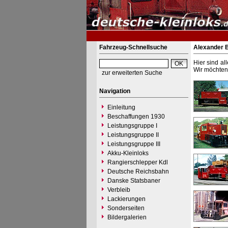
Fahrzeug-Schnellsuche
Alexander 
Hier sind al
Wir möchten 
zur erweiterten Suche
Navigation
Einleitung
Beschaffungen 1930
Leistungsgruppe I
Leistungsgruppe II
Leistungsgruppe III
Akku-Kleinloks
Rangierschlepper Kdl
Deutsche Reichsbahn
Danske Statsbaner
Verbleib
Lackierungen
Sonderseiten
Bildergalerien