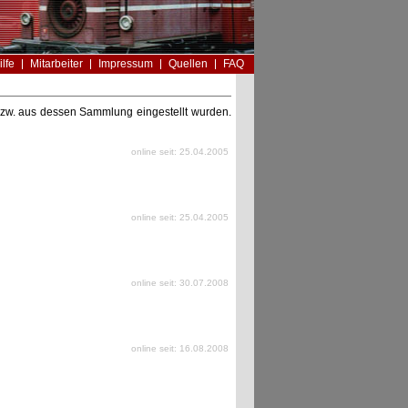
ilfe
Mitarbeiter
Impressum
Quellen
FAQ
n bzw. aus dessen Sammlung eingestellt wurden.
online seit: 25.04.2005
online seit: 25.04.2005
online seit: 30.07.2008
online seit: 16.08.2008