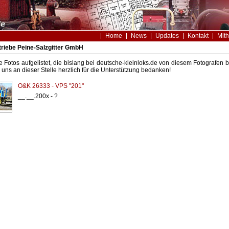
Home
News
Updates
Kontakt
Mith
riebe Peine-Salzgitter GmbH
le Fotos aufgelistet, die bislang bei deutsche-kleinloks.de von diesem Fotografe
uns an dieser Stelle herzlich für die Unterstützung bedanken!
O&K 26333 - VPS "201"
__.__.200x - ?