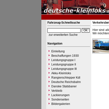
Fahrzeug-Schnellsuche
Verkehrsbet
Hier sind al
Wir möchten 
zur erweiterten Suche
Navigation
Einleitung
Beschaffungen 1930
Leistungsgruppe I
Leistungsgruppe II
Leistungsgruppe III
Akku-Kleinloks
Rangierschlepper Kdl
Deutsche Reichsbahn
Danske Statsbaner
Verbleib
Lackierungen
Sonderseiten
Bildergalerien