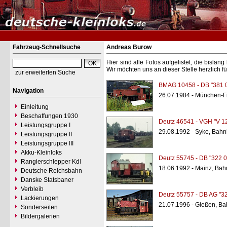
Fahrzeug-Schnellsuche
Andreas Burow
Hier sind alle Fotos aufgelistet, die bisl
Wir möchten uns an dieser Stelle herzlich f
zur erweiterten Suche
BMAG 10458 - DB "381 
Navigation
26.07.1984 - München-
Einleitung
Beschaffungen 1930
Deutz 46541 - VGH "V 1
Leistungsgruppe I
29.08.1992 - Syke, Bahn
Leistungsgruppe II
Leistungsgruppe III
Akku-Kleinloks
Deutz 55745 - DB "322 0
Rangierschlepper Kdl
18.06.1992 - Mainz, Bah
Deutsche Reichsbahn
Danske Statsbaner
Verbleib
Deutz 55757 - DB AG "3
Lackierungen
21.07.1996 - Gießen, Ba
Sonderseiten
Bildergalerien