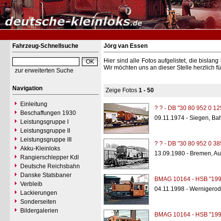
Fahrzeug-Schnellsuche
Jörg van Essen
Hier sind alle Fotos aufgelistet, die bisl
Wir möchten uns an dieser Stelle herzlich f
zur erweiterten Suche
Navigation
Zeige Fotos
1 - 50
Einleitung
? ? - DB "30 80 952 0 12
Beschaffungen 1930
09.11.1974 - Siegen, Ba
Leistungsgruppe I
Leistungsgruppe II
Leistungsgruppe III
? ? - DB "30 80 952 0 38
Akku-Kleinloks
13.09.1980 - Bremen, A
Rangierschlepper Kdl
Deutsche Reichsbahn
Danske Statsbaner
BMAG 10164 - HSB "199
Verbleib
04.11.1998 - Wernigero
Lackierungen
Sonderseiten
Bildergalerien
BMAG 10164 - HSB "199