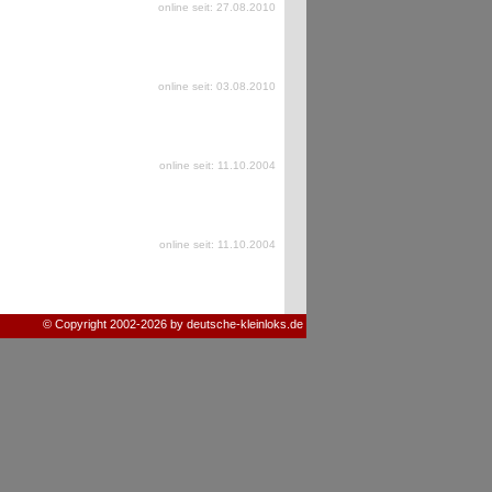
online seit: 27.08.2010
online seit: 03.08.2010
online seit: 11.10.2004
online seit: 11.10.2004
© Copyright 2002-2026 by deutsche-kleinloks.de