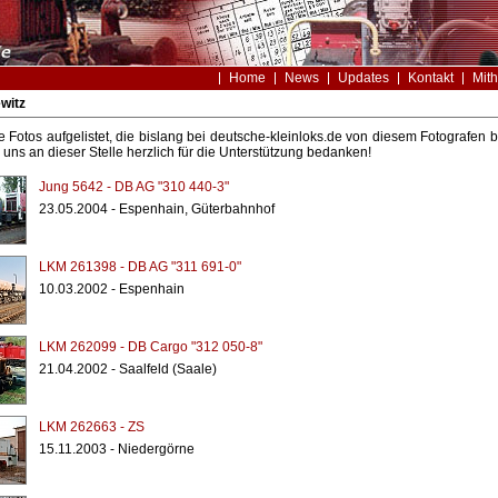
Home
News
Updates
Kontakt
Mith
witz
le Fotos aufgelistet, die bislang bei deutsche-kleinloks.de von diesem Fotografe
uns an dieser Stelle herzlich für die Unterstützung bedanken!
Jung 5642 - DB AG "310 440-3"
23.05.2004 - Espenhain, Güterbahnhof
LKM 261398 - DB AG "311 691-0"
10.03.2002 - Espenhain
LKM 262099 - DB Cargo "312 050-8"
21.04.2002 - Saalfeld (Saale)
LKM 262663 - ZS
15.11.2003 - Niedergörne