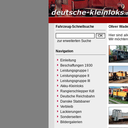
Fahrzeug-Schnellsuche
Oliver Wade
Hier sind al
Wir möchten 
zur erweiterten Suche
Navigation
Einleitung
Beschaffungen 1930
Leistungsgruppe I
Leistungsgruppe II
Leistungsgruppe III
Akku-Kleinloks
Rangierschlepper Kdl
Deutsche Reichsbahn
Danske Statsbaner
Verbleib
Lackierungen
Sonderseiten
Bildergalerien