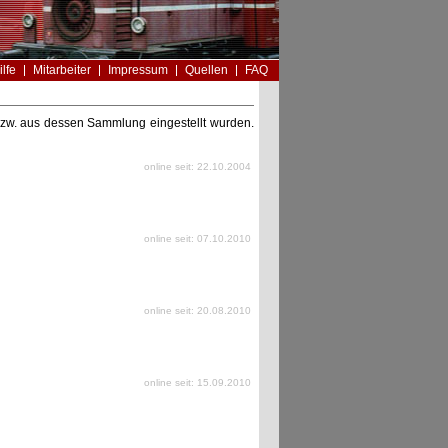
ilfe
Mitarbeiter
Impressum
Quellen
FAQ
n bzw. aus dessen Sammlung eingestellt wurden.
online seit: 22.10.2004
online seit: 07.10.2010
online seit: 20.08.2010
online seit: 15.09.2010