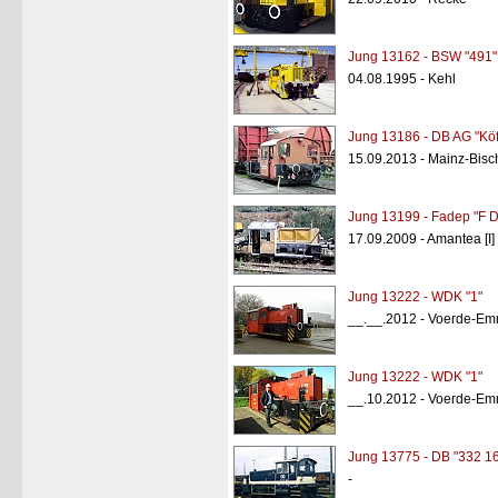
Jung 13162 - BSW "491"
04.08.1995 - Kehl
Jung 13186 - DB AG "Kö
15.09.2013 - Mainz-Bisc
Jung 13199 - Fadep "F D
17.09.2009 - Amantea [I]
Jung 13222 - WDK "1"
__.__.2012 - Voerde-E
Jung 13222 - WDK "1"
__.10.2012 - Voerde-E
Jung 13775 - DB "332 1
-