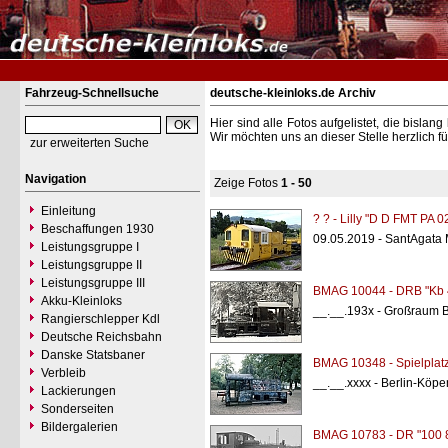
Fahrzeug-Schnellsuche
deutsche-kleinloks.de Archiv
Hier sind alle Fotos aufgelistet, die bisl
Wir möchten uns an dieser Stelle herzlich f
zur erweiterten Suche
Navigation
Zeige Fotos
1 - 50
Einleitung
? ? - Lilly "D D FMT PA 
Beschaffungen 1930
09.05.2019 - SantAgata Mil
Leistungsgruppe I
Leistungsgruppe II
Leistungsgruppe III
BMAG 10044 - DRB "Kb 
Akku-Kleinloks
__.__.193x - Großraum B
Rangierschlepper Kdl
Deutsche Reichsbahn
Danske Statsbaner
BMAG 10348 - Spielplat
Verbleib
__.__.xxxx - Berlin-Köpe
Lackierungen
Sonderseiten
Bildergalerien
BMAG 10783 - DR "100 