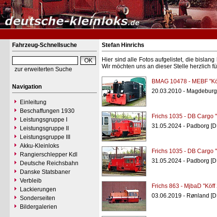
Fahrzeug-Schnellsuche
Stefan Hinrichs
Hier sind alle Fotos aufgelistet, die bisl
Wir möchten uns an dieser Stelle herzlich f
zur erweiterten Suche
BMAG 10478 - MEBF "Kö
Navigation
20.03.2010 - Magdeburg
Einleitung
Beschaffungen 1930
Frichs 1035 - DB Cargo
Leistungsgruppe I
31.05.2024 - Padborg [D
Leistungsgruppe II
Leistungsgruppe III
Akku-Kleinloks
Frichs 1035 - DB Cargo
Rangierschlepper Kdl
31.05.2024 - Padborg [D
Deutsche Reichsbahn
Danske Statsbaner
Verbleib
Frichs 863 - MjbaD "Köff
Lackierungen
03.06.2019 - Rønland [D
Sonderseiten
Bildergalerien