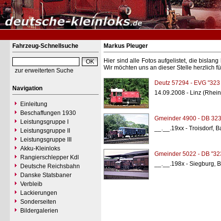
Fahrzeug-Schnellsuche
Markus Pleuger
Hier sind alle Fotos aufgelistet, die bisl
Wir möchten uns an dieser Stelle herzlich f
zur erweiterten Suche
Deutz 57294 - EVG "323
Navigation
14.09.2008 - Linz (Rhein
Einleitung
Beschaffungen 1930
Gmeinder 4900 - DB 323
Leistungsgruppe I
__.__.19xx - Troisdorf, 
Leistungsgruppe II
Leistungsgruppe III
Akku-Kleinloks
Gmeinder 5022 - DB "32
Rangierschlepper Kdl
__.__.198x - Siegburg, 
Deutsche Reichsbahn
Danske Statsbaner
Verbleib
Lackierungen
Sonderseiten
Bildergalerien