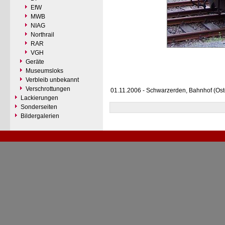
EfW
MWB
NIAG
Northrail
RAR
VGH
Geräte
Museumsloks
Verbleib unbekannt
Verschrottungen
01.11.2006 - Schwarzerden, Bahnhof (Ost
Lackierungen
Sonderseiten
Bildergalerien