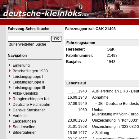
Fahrzeug-Schnellsuche
Fahrzeugportrait O&K 21498
Fahrzeugstamm
zur erweiterten Suche
Hersteller:
O&K
Navigation
Fabriknummer:
21498
Baujahr:
1943
Einleitung
Beschaffungen 1930
Leistungsgruppe I
Leistungsgruppe II
Lebenslauf
Leistungsgruppe III
__.__.1943
Auslieferung an DRB - Deu
Akku-Kleinloks
16.09.1943
Abnahme
Rangierschlepper Kdl
07.09.1949
=> DB - Deutsche Bundesb
Deutsche Reichsbahn
__.__.1960
Umbau
Danske Statsbaner
[Ausrüstung mit Voith-Turbo
Verbleib
23.06.1960
Umzeichnung in "Köf 5033
Lackierungen
01.01.1968
Umzeichnung in "323 032-
Sonderseiten
Bildergalerien
15.06.1977
z-Stellung