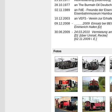
23.10.1977
Ausmusterung [Oldenburg]
28.10.1977
an The Burmah Oil Deutsc
02.11.1989
an FdE - Freunde der Eise
Eisenbahnmuseum Hamburg
10.12.2003
an VEFS - Verein zur Erhal
09.12.2008
-
__.__.2009
Einsatz bei BE
Emmerich Hafen
[D]
30.06.2009
-
24.03.2010
Vermietung an
[D]
[über Unirail, Recke]
[02.11.2009 i. E.]
Fotos