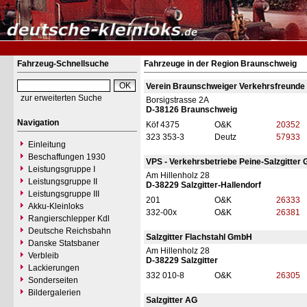
Fahrzeug-Schnellsuche
Fahrzeuge in der Region Braunschweig
Verein Braunschweiger Verkehrsfreunde e
zur erweiterten Suche
Borsigstrasse 2A
D-38126 Braunschweig
Navigation
Köf 4375
O&K
20352
323 353-3
Deutz
57933
Einleitung
Beschaffungen 1930
VPS - Verkehrsbetriebe Peine-Salzgitter
Leistungsgruppe I
Am Hillenholz 28
Leistungsgruppe II
D-38229 Salzgitter-Hallendorf
Leistungsgruppe III
201
O&K
26333
Akku-Kleinloks
332-00x
O&K
26381
Rangierschlepper Kdl
Deutsche Reichsbahn
Salzgitter Flachstahl GmbH
Danske Statsbaner
Am Hillenholz 28
Verbleib
D-38229 Salzgitter
Lackierungen
332 010-8
O&K
26305
Sonderseiten
Bildergalerien
Salzgitter AG